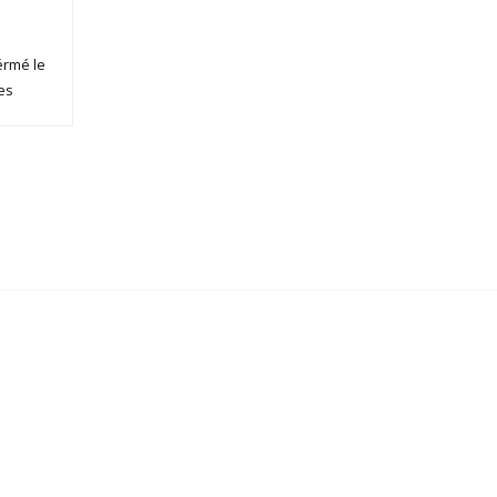
Férmé le
es